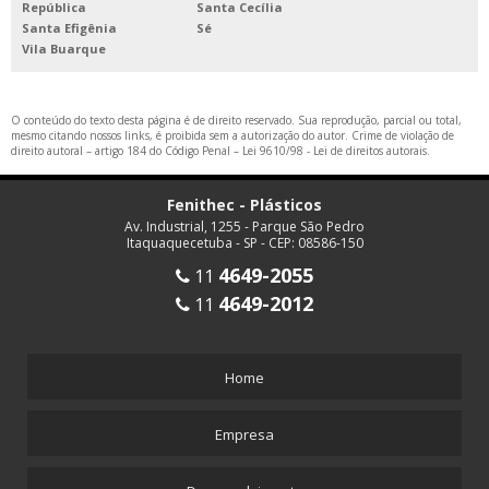
República
Santa Cecília
Santa Efigênia
Sé
Vila Buarque
O conteúdo do texto desta página é de direito reservado. Sua reprodução, parcial ou total,
mesmo citando nossos links, é proibida sem a autorização do autor. Crime de violação de
direito autoral – artigo 184 do Código Penal –
Lei 9610/98 - Lei de direitos autorais
.
Fenithec - Plásticos
Av. Industrial, 1255 - Parque São Pedro
Itaquaquecetuba - SP - CEP: 08586-150
4649-2055
11
4649-2012
11
Home
Empresa