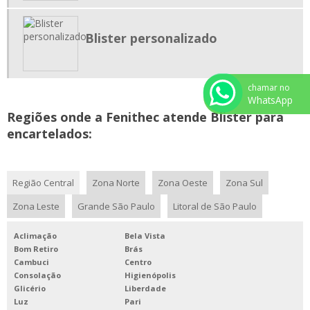
Blister personalizado
chamar no
WhatsApp
Regiões onde a Fenithec atende Blister para
encartelados:
Região Central
Zona Norte
Zona Oeste
Zona Sul
Zona Leste
Grande São Paulo
Litoral de São Paulo
Aclimação
Bela Vista
Bom Retiro
Brás
Cambuci
Centro
Consolação
Higienópolis
Glicério
Liberdade
Luz
Pari