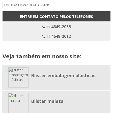
EMBALAGEM VACUUM FORMING
EMBALAGENS EM VACUUM FORMING
ENTRE EM CONTATO PELOS TELEFONES
EMPRESA DE VACUUM FORMING SP
4649-2055
11
EMPRESA EMBALAGEM BLISTER CLAMSHELL
4649-2012
11
EMPRESA EMBALAGEM BLISTER ENCARTELADO
EMPRESA EMBALAGEM BLISTER SELADO
EMPRESA EMBALAGEM BLISTER SP
Veja também em nosso site:
FABRICANTE EMBALAGEM BLISTER
FORNECEDOR DE BLISTER
Blister embalagem plásticas
FORNECEDOR EMBALAGEM BLISTER
INDUSTRIA DE BLISTER
PEÇAS TÉCNICAS EM VACUUM FORMING
Blister maleta