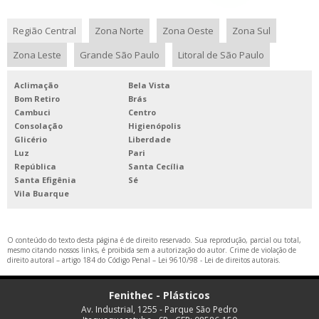
Região Central
Zona Norte
Zona Oeste
Zona Sul
Zona Leste
Grande São Paulo
Litoral de São Paulo
Aclimação
Bela Vista
Bom Retiro
Brás
Cambuci
Centro
Consolação
Higienópolis
Glicério
Liberdade
Luz
Pari
República
Santa Cecília
Santa Efigênia
Sé
Vila Buarque
O conteúdo do texto desta página é de direito reservado. Sua reprodução, parcial ou total,
mesmo citando nossos links, é proibida sem a autorização do autor. Crime de violação de
direito autoral – artigo 184 do Código Penal –
Lei 9610/98 - Lei de direitos autorais
.
Fenithec - Plásticos
Av. Industrial, 1255 - Parque São Pedro