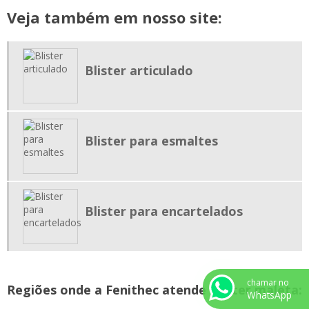
EMPRESA EMBALAGEM BLISTER SP
Veja também em nosso site:
FABRICANTE EMBALAGEM BLISTER
FORNECEDOR DE BLISTER
Blister articulado
FORNECEDOR EMBALAGEM BLISTER
INDUSTRIA DE BLISTER
PEÇAS TÉCNICAS EM VACUUM FORMING
Blister para esmaltes
Blister para encartelados
chamar no
Regiões onde a Fenithec atende Blister maleta:
WhatsApp