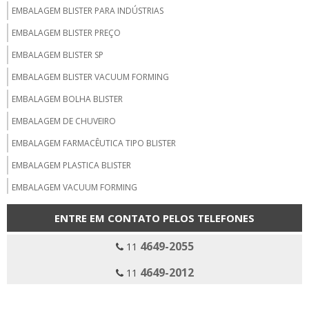
EMBALAGEM BLISTER PARA INDÚSTRIAS
EMBALAGEM BLISTER PREÇO
EMBALAGEM BLISTER SP
EMBALAGEM BLISTER VACUUM FORMING
EMBALAGEM BOLHA BLISTER
EMBALAGEM DE CHUVEIRO
EMBALAGEM FARMACÊUTICA TIPO BLISTER
EMBALAGEM PLASTICA BLISTER
EMBALAGEM VACUUM FORMING
EMBALAGENS EM VACUUM FORMING
ENTRE EM CONTATO PELOS TELEFONES
EMPRESA DE VACUUM FORMING SP
4649-2055
11
EMPRESA EMBALAGEM BLISTER CLAMSHELL
4649-2012
11
EMPRESA EMBALAGEM BLISTER ENCARTELADO
EMPRESA EMBALAGEM BLISTER SELADO