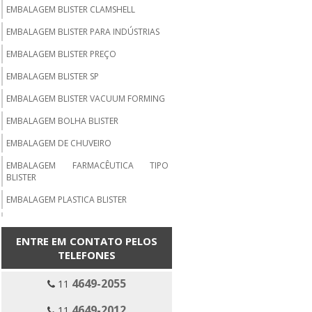
EMBALAGEM BLISTER CLAMSHELL
EMBALAGEM BLISTER PARA INDÚSTRIAS
EMBALAGEM BLISTER PREÇO
EMBALAGEM BLISTER SP
EMBALAGEM BLISTER VACUUM FORMING
EMBALAGEM BOLHA BLISTER
EMBALAGEM DE CHUVEIRO
EMBALAGEM FARMACÊUTICA TIPO
BLISTER
EMBALAGEM PLASTICA BLISTER
EMBALAGEM VACUUM FORMING
ENTRE EM CONTATO PELOS
EMBALAGENS EM VACUUM FORMING
TELEFONES
EMPRESA DE VACUUM FORMING SP
4649-2055
11
EMPRESA EMBALAGEM BLISTER
CLAMSHELL
4649-2012
11