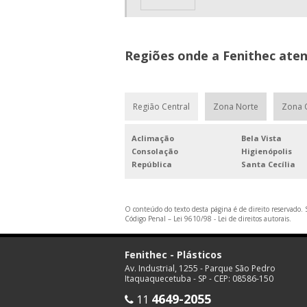
Regiões onde a Fenithec aten
Região Central
Zona Norte
Zona 
Aclimação
Bela Vista
Consolação
Higienópolis
República
Santa Cecília
O conteúdo do texto desta página é de direito reservado. S
Código Penal –
Lei 9610/98 - Lei de direitos autorais
.
Fenithec - Plásticos
Av. Industrial, 1255 - Parque São Pedro
Itaquaquecetuba - SP - CEP: 08586-150
4649-2055
11