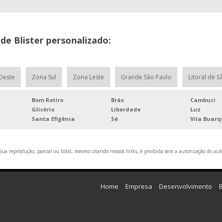
de Blister personalizado:
Oeste
Zona Sul
Zona Leste
Grande São Paulo
Litoral de S
Bom Retiro
Brás
Cambuci
Glicério
Liberdade
Luz
Santa Efigênia
Sé
Vila Buar
ua reprodução, parcial ou total, mesmo citando nossos links, é proibida sem a autorização do auto
Home
Empresa
Desenvolvimento