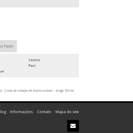
ão Paulo
Centro
Pari
que
r. Crime de violação de direito autoral – artigo 184 do
Blog
Informações
Contato
Mapa do site