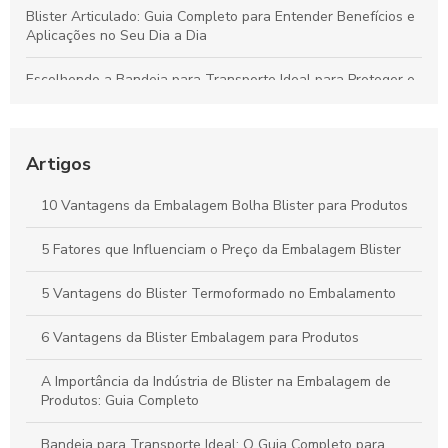
Blister Articulado: Guia Completo para Entender Benefícios e
Aplicações no Seu Dia a Dia
Escolhendo a Bandeja para Transporte Ideal para Proteger e
Valorizar Seus Produtos
Vantagens da Embalagem Vacuum para Proteger Produtos e
Minimizar Desperdícios
Artigos
Blisters Articulados: Funcionalidade, Benefícios e Principais
10 Vantagens da Embalagem Bolha Blister para Produtos
Aplicações
5 Fatores que Influenciam o Preço da Embalagem Blister
Bandejas para Transporte: Como Escolher a Opção Ideal para
Suas Necessidades
5 Vantagens do Blister Termoformado no Embalamento
6 Vantagens da Blister Embalagem para Produtos
A Importância da Indústria de Blister na Embalagem de
Produtos: Guia Completo
Bandeja para Transporte Ideal: O Guia Completo para