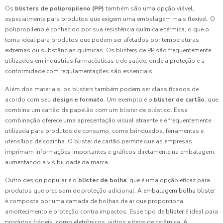
Os
blisters de polipropileno (PP)
também são uma opção viável,
especialmente para produtos que exigem uma embalagem mais flexível. O
polipropileno é conhecido por sua resistência química e térmica, o que o
torna ideal para produtos que podem ser afetados por temperaturas
extremas ou substâncias químicas. Os blisters de PP são frequentemente
utilizados em indústrias farmacêuticas e de saúde, onde a proteção e a
conformidade com regulamentações são essenciais.
Além dos materiais, os blisters também podem ser classificados de
acordo com seu
design e formato
. Um exemplo é o
blister de cartão
, que
combina um cartão de papelão com um blister de plástico. Essa
combinação oferece uma apresentação visual atraente e é frequentemente
utilizada para produtos de consumo, como brinquedos, ferramentas e
utensílios de cozinha. O blister de cartão permite que as empresas
imprimam informações importantes e gráficos diretamente na embalagem,
aumentando a visibilidade da marca.
Outro design popular é o
blister de bolha
, que é uma opção eficaz para
produtos que precisam de proteção adicional. A
embalagem bolha blister
é composta por uma camada de bolhas de ar que proporciona
amortecimento e proteção contra impactos. Esse tipo de blister é ideal para
produtos frágeis, como eletrônicos, vidros e itens de cerâmica. A