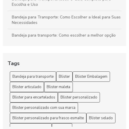
Escolha e Uso
Bandeja para Transporte: Como Escolher a Ideal para Suas
Necessidades
Bandeja para transporte: Como escolher a melhor opção
para suas necessidades
Bandeja para Transporte: Praticidade e Versatilidade
Tags
Bandejas para Transporte: Como Escolher a Opção Ideal
para Suas Necessidades
Bandeja para transporte
Blister
Blister Embalagem
Bandejas para Transporte: Guia Completo para Escolher
Blister articulado
Blister maleta
com Segurança e Eficiência
Blister para encartelados
Blister personalizado
Benefícios da Embalagem Blister e Dicas para Selecionar a
Opção Ideal para Seus Produtos
Blister personalizado com sua marca
Blister personalizado para frasco esmalte
Blister selado
Benefícios da Embalagem Blister para Otimizar a Produção
Industrial
Blister termoformado
Blisteres