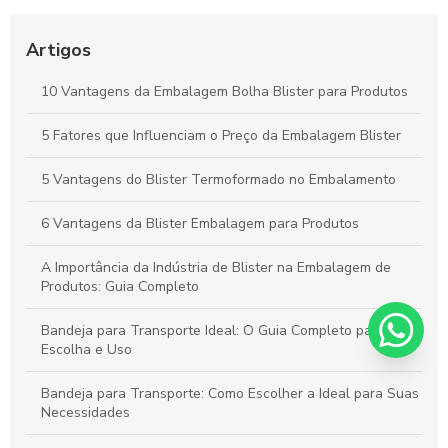
Vantagens da Embalagem Vacuum para Proteger Produtos e
Minimizar Desperdícios
Artigos
Blisters Articulados: Funcionalidade, Benefícios e Principais
10 Vantagens da Embalagem Bolha Blister para Produtos
Aplicações
5 Fatores que Influenciam o Preço da Embalagem Blister
Bandejas para Transporte: Como Escolher a Opção Ideal para
Suas Necessidades
5 Vantagens do Blister Termoformado no Embalamento
6 Vantagens da Blister Embalagem para Produtos
A Importância da Indústria de Blister na Embalagem de
Produtos: Guia Completo
Bandeja para Transporte Ideal: O Guia Completo para
Escolha e Uso
Bandeja para Transporte: Como Escolher a Ideal para Suas
Necessidades