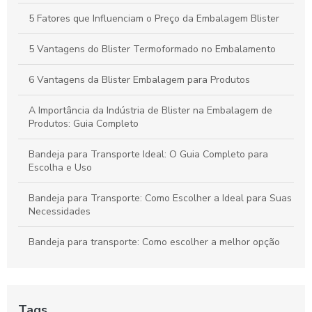
Aplicações
5 Fatores que Influenciam o Preço da Embalagem Blister
Bandejas para Transporte: Como Escolher a Opção Ideal para
Suas Necessidades
5 Vantagens do Blister Termoformado no Embalamento
6 Vantagens da Blister Embalagem para Produtos
A Importância da Indústria de Blister na Embalagem de
Produtos: Guia Completo
Bandeja para Transporte Ideal: O Guia Completo para
Escolha e Uso
Bandeja para Transporte: Como Escolher a Ideal para Suas
Necessidades
Bandeja para transporte: Como escolher a melhor opção
para suas necessidades
Bandeja para Transporte: Praticidade e Versatilidade
Tags