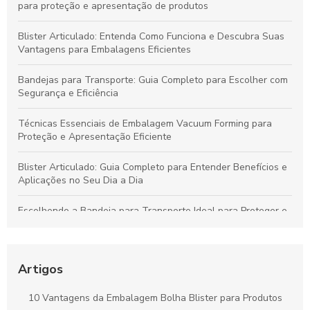
para proteção e apresentação de produtos
Blister Articulado: Entenda Como Funciona e Descubra Suas
Vantagens para Embalagens Eficientes
Bandejas para Transporte: Guia Completo para Escolher com
Segurança e Eficiência
Técnicas Essenciais de Embalagem Vacuum Forming para
Proteção e Apresentação Eficiente
Blister Articulado: Guia Completo para Entender Benefícios e
Aplicações no Seu Dia a Dia
Escolhendo a Bandeja para Transporte Ideal para Proteger e
Valorizar Seus Produtos
Vantagens da Embalagem Vacuum para Proteger Produtos e
Minimizar Desperdícios
Artigos
Blisters Articulados: Funcionalidade, Benefícios e Principais
10 Vantagens da Embalagem Bolha Blister para Produtos