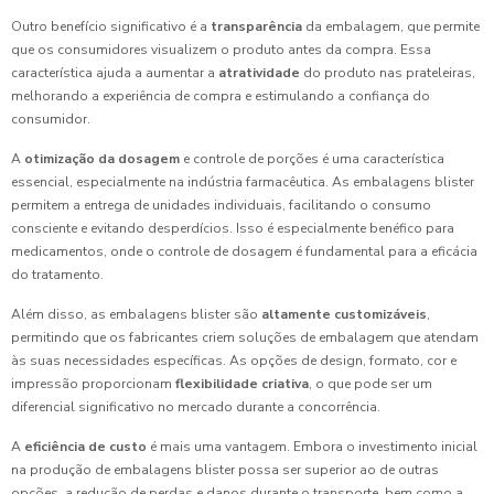
Outro benefício significativo é a
transparência
da embalagem, que permite
que os consumidores visualizem o produto antes da compra. Essa
característica ajuda a aumentar a
atratividade
do produto nas prateleiras,
melhorando a experiência de compra e estimulando a confiança do
consumidor.
A
otimização da dosagem
e controle de porções é uma característica
essencial, especialmente na indústria farmacêutica. As embalagens blister
permitem a entrega de unidades individuais, facilitando o consumo
consciente e evitando desperdícios. Isso é especialmente benéfico para
medicamentos, onde o controle de dosagem é fundamental para a eficácia
do tratamento.
Além disso, as embalagens blister são
altamente customizáveis
,
permitindo que os fabricantes criem soluções de embalagem que atendam
às suas necessidades específicas. As opções de design, formato, cor e
impressão proporcionam
flexibilidade criativa
, o que pode ser um
diferencial significativo no mercado durante a concorrência.
A
eficiência de custo
é mais uma vantagem. Embora o investimento inicial
na produção de embalagens blister possa ser superior ao de outras
opções, a redução de perdas e danos durante o transporte, bem como a