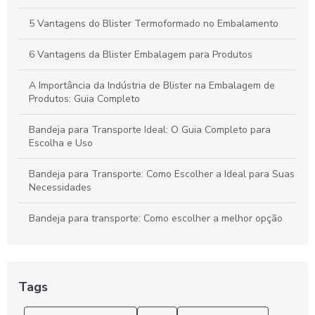
Bandejas para Transporte: Como Escolher a Opção Ideal para
Suas Necessidades
5 Vantagens do Blister Termoformado no Embalamento
6 Vantagens da Blister Embalagem para Produtos
A Importância da Indústria de Blister na Embalagem de
Produtos: Guia Completo
Bandeja para Transporte Ideal: O Guia Completo para
Escolha e Uso
Bandeja para Transporte: Como Escolher a Ideal para Suas
Necessidades
Bandeja para transporte: Como escolher a melhor opção
para suas necessidades
Bandeja para Transporte: Praticidade e Versatilidade
Tags
Bandejas para Transporte: Como Escolher a Opção Ideal
para Suas Necessidades