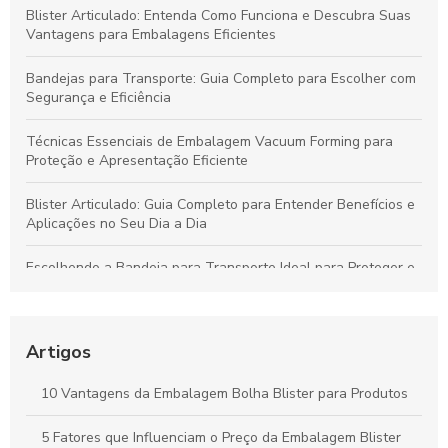
Blister Articulado: Entenda Como Funciona e Descubra Suas
Vantagens para Embalagens Eficientes
Bandejas para Transporte: Guia Completo para Escolher com
Segurança e Eficiência
Técnicas Essenciais de Embalagem Vacuum Forming para
Proteção e Apresentação Eficiente
Blister Articulado: Guia Completo para Entender Benefícios e
Aplicações no Seu Dia a Dia
Escolhendo a Bandeja para Transporte Ideal para Proteger e
Valorizar Seus Produtos
Vantagens da Embalagem Vacuum para Proteger Produtos e
Minimizar Desperdícios
Artigos
Blisters Articulados: Funcionalidade, Benefícios e Principais
10 Vantagens da Embalagem Bolha Blister para Produtos
Aplicações
5 Fatores que Influenciam o Preço da Embalagem Blister