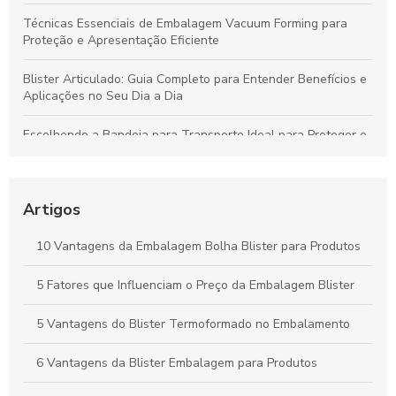
Técnicas Essenciais de Embalagem Vacuum Forming para
Proteção e Apresentação Eficiente
Blister Articulado: Guia Completo para Entender Benefícios e
Aplicações no Seu Dia a Dia
Escolhendo a Bandeja para Transporte Ideal para Proteger e
Valorizar Seus Produtos
Vantagens da Embalagem Vacuum para Proteger Produtos e
Minimizar Desperdícios
Artigos
Blisters Articulados: Funcionalidade, Benefícios e Principais
10 Vantagens da Embalagem Bolha Blister para Produtos
Aplicações
5 Fatores que Influenciam o Preço da Embalagem Blister
Bandejas para Transporte: Como Escolher a Opção Ideal para
Suas Necessidades
5 Vantagens do Blister Termoformado no Embalamento
6 Vantagens da Blister Embalagem para Produtos