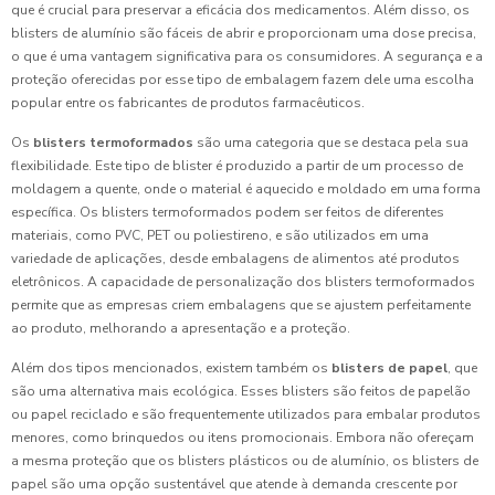
que é crucial para preservar a eficácia dos medicamentos. Além disso, os
blisters de alumínio são fáceis de abrir e proporcionam uma dose precisa,
o que é uma vantagem significativa para os consumidores. A segurança e a
proteção oferecidas por esse tipo de embalagem fazem dele uma escolha
popular entre os fabricantes de produtos farmacêuticos.
Os
blisters termoformados
são uma categoria que se destaca pela sua
flexibilidade. Este tipo de blister é produzido a partir de um processo de
moldagem a quente, onde o material é aquecido e moldado em uma forma
específica. Os blisters termoformados podem ser feitos de diferentes
materiais, como PVC, PET ou poliestireno, e são utilizados em uma
variedade de aplicações, desde embalagens de alimentos até produtos
eletrônicos. A capacidade de personalização dos blisters termoformados
permite que as empresas criem embalagens que se ajustem perfeitamente
ao produto, melhorando a apresentação e a proteção.
Além dos tipos mencionados, existem também os
blisters de papel
, que
são uma alternativa mais ecológica. Esses blisters são feitos de papelão
ou papel reciclado e são frequentemente utilizados para embalar produtos
menores, como brinquedos ou itens promocionais. Embora não ofereçam
a mesma proteção que os blisters plásticos ou de alumínio, os blisters de
papel são uma opção sustentável que atende à demanda crescente por