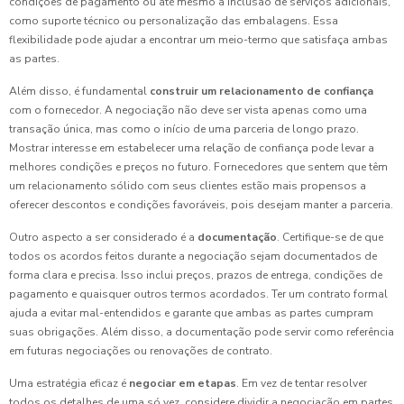
condições de pagamento ou até mesmo a inclusão de serviços adicionais,
como suporte técnico ou personalização das embalagens. Essa
flexibilidade pode ajudar a encontrar um meio-termo que satisfaça ambas
as partes.
Além disso, é fundamental
construir um relacionamento de confiança
com o fornecedor. A negociação não deve ser vista apenas como uma
transação única, mas como o início de uma parceria de longo prazo.
Mostrar interesse em estabelecer uma relação de confiança pode levar a
melhores condições e preços no futuro. Fornecedores que sentem que têm
um relacionamento sólido com seus clientes estão mais propensos a
oferecer descontos e condições favoráveis, pois desejam manter a parceria.
Outro aspecto a ser considerado é a
documentação
. Certifique-se de que
todos os acordos feitos durante a negociação sejam documentados de
forma clara e precisa. Isso inclui preços, prazos de entrega, condições de
pagamento e quaisquer outros termos acordados. Ter um contrato formal
ajuda a evitar mal-entendidos e garante que ambas as partes cumpram
suas obrigações. Além disso, a documentação pode servir como referência
em futuras negociações ou renovações de contrato.
Uma estratégia eficaz é
negociar em etapas
. Em vez de tentar resolver
todos os detalhes de uma só vez, considere dividir a negociação em partes