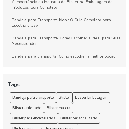
A Importância da Indústria de Blister na Embalagem de
Produtos: Guia Completo
Bandeja para Transporte Ideal: O Guia Completo para
Escolha e Uso
Bandeja para Transporte: Como Escolher a Ideal para Suas
Necessidades
Bandeja para transporte: Como escolher a melhor opção
para suas necessidades
Bandeja para Transporte: Praticidade e Versatilidade
Tags
Bandejas para Transporte: Como Escolher a Opção Ideal
para Suas Necessidades
Bandeja para transporte
Blister
Blister Embalagem
Bandejas para Transporte: Guia Completo para Escolher
Blister articulado
Blister maleta
com Segurança e Eficiência
Blister para encartelados
Blister personalizado
Benefícios da Embalagem Blister e Dicas para Selecionar a
Opção Ideal para Seus Produtos
Blister personalizado com sua marca