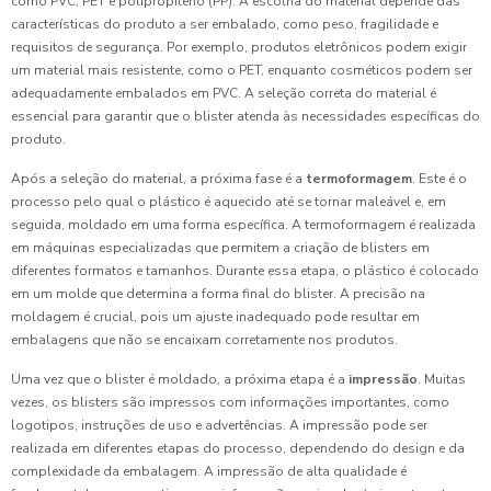
como PVC, PET e polipropileno (PP). A escolha do material depende das
características do produto a ser embalado, como peso, fragilidade e
requisitos de segurança. Por exemplo, produtos eletrônicos podem exigir
um material mais resistente, como o PET, enquanto cosméticos podem ser
adequadamente embalados em PVC. A seleção correta do material é
essencial para garantir que o blister atenda às necessidades específicas do
produto.
Após a seleção do material, a próxima fase é a
termoformagem
. Este é o
processo pelo qual o plástico é aquecido até se tornar maleável e, em
seguida, moldado em uma forma específica. A termoformagem é realizada
em máquinas especializadas que permitem a criação de blisters em
diferentes formatos e tamanhos. Durante essa etapa, o plástico é colocado
em um molde que determina a forma final do blister. A precisão na
moldagem é crucial, pois um ajuste inadequado pode resultar em
embalagens que não se encaixam corretamente nos produtos.
Uma vez que o blister é moldado, a próxima etapa é a
impressão
. Muitas
vezes, os blisters são impressos com informações importantes, como
logotipos, instruções de uso e advertências. A impressão pode ser
realizada em diferentes etapas do processo, dependendo do design e da
complexidade da embalagem. A impressão de alta qualidade é