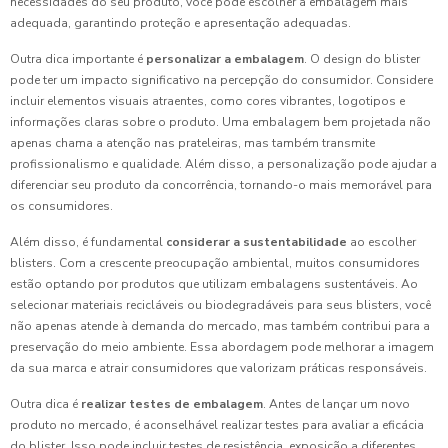
necessidades do seu produto, você pode escolher a embalagem mais
adequada, garantindo proteção e apresentação adequadas.
Outra dica importante é
personalizar a embalagem
. O design do blister
pode ter um impacto significativo na percepção do consumidor. Considere
incluir elementos visuais atraentes, como cores vibrantes, logotipos e
informações claras sobre o produto. Uma embalagem bem projetada não
apenas chama a atenção nas prateleiras, mas também transmite
profissionalismo e qualidade. Além disso, a personalização pode ajudar a
diferenciar seu produto da concorrência, tornando-o mais memorável para
os consumidores.
Além disso, é fundamental
considerar a sustentabilidade
ao escolher
blisters. Com a crescente preocupação ambiental, muitos consumidores
estão optando por produtos que utilizam embalagens sustentáveis. Ao
selecionar materiais recicláveis ou biodegradáveis para seus blisters, você
não apenas atende à demanda do mercado, mas também contribui para a
preservação do meio ambiente. Essa abordagem pode melhorar a imagem
da sua marca e atrair consumidores que valorizam práticas responsáveis.
Outra dica é
realizar testes de embalagem
. Antes de lançar um novo
produto no mercado, é aconselhável realizar testes para avaliar a eficácia
do blister. Isso pode incluir testes de resistência, exposição a diferentes