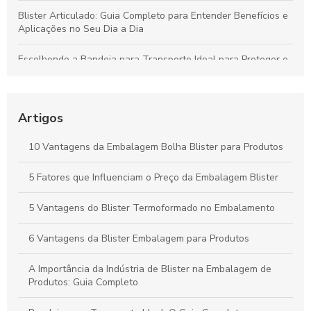
Blister Articulado: Guia Completo para Entender Benefícios e
Aplicações no Seu Dia a Dia
Escolhendo a Bandeja para Transporte Ideal para Proteger e
Valorizar Seus Produtos
Vantagens da Embalagem Vacuum para Proteger Produtos e
Minimizar Desperdícios
Artigos
Blisters Articulados: Funcionalidade, Benefícios e Principais
10 Vantagens da Embalagem Bolha Blister para Produtos
Aplicações
5 Fatores que Influenciam o Preço da Embalagem Blister
Bandejas para Transporte: Como Escolher a Opção Ideal para
Suas Necessidades
5 Vantagens do Blister Termoformado no Embalamento
6 Vantagens da Blister Embalagem para Produtos
A Importância da Indústria de Blister na Embalagem de
Produtos: Guia Completo