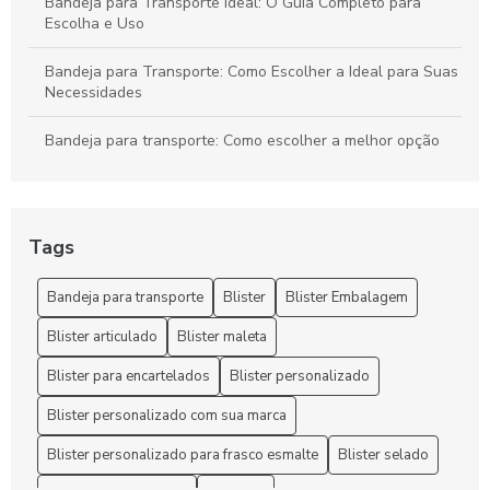
Bandeja para Transporte Ideal: O Guia Completo para
Escolha e Uso
Bandeja para Transporte: Como Escolher a Ideal para Suas
Necessidades
Bandeja para transporte: Como escolher a melhor opção
para suas necessidades
Bandeja para Transporte: Praticidade e Versatilidade
Tags
Bandejas para Transporte: Como Escolher a Opção Ideal
para Suas Necessidades
Bandeja para transporte
Blister
Blister Embalagem
Bandejas para Transporte: Guia Completo para Escolher
Blister articulado
Blister maleta
com Segurança e Eficiência
Blister para encartelados
Blister personalizado
Benefícios da Embalagem Blister e Dicas para Selecionar a
Opção Ideal para Seus Produtos
Blister personalizado com sua marca
Blister personalizado para frasco esmalte
Blister selado
Benefícios da Embalagem Blister para Otimizar a Produção
Industrial