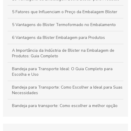
Aplicações
5 Fatores que Influenciam o Preço da Embalagem Blister
Bandejas para Transporte: Como Escolher a Opção Ideal para
Suas Necessidades
5 Vantagens do Blister Termoformado no Embalamento
6 Vantagens da Blister Embalagem para Produtos
A Importância da Indústria de Blister na Embalagem de
Produtos: Guia Completo
Bandeja para Transporte Ideal: O Guia Completo para
Escolha e Uso
Bandeja para Transporte: Como Escolher a Ideal para Suas
Necessidades
Bandeja para transporte: Como escolher a melhor opção
para suas necessidades
Bandeja para Transporte: Praticidade e Versatilidade