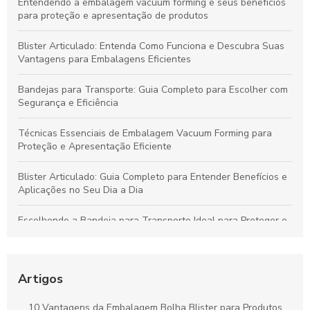
Entendendo a embalagem vacuum forming e seus benefícios
para proteção e apresentação de produtos
Blister Articulado: Entenda Como Funciona e Descubra Suas
Vantagens para Embalagens Eficientes
Bandejas para Transporte: Guia Completo para Escolher com
Segurança e Eficiência
Técnicas Essenciais de Embalagem Vacuum Forming para
Proteção e Apresentação Eficiente
Blister Articulado: Guia Completo para Entender Benefícios e
Aplicações no Seu Dia a Dia
Escolhendo a Bandeja para Transporte Ideal para Proteger e
Valorizar Seus Produtos
Vantagens da Embalagem Vacuum para Proteger Produtos e
Minimizar Desperdícios
Artigos
Blisters Articulados: Funcionalidade, Benefícios e Principais
10 Vantagens da Embalagem Bolha Blister para Produtos