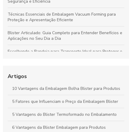
Segurança e Eficiência
Técnicas Essenciais de Embalagem Vacuum Forming para
Proteção e Apresentação Eficiente
Blister Articulado: Guia Completo para Entender Benefícios e
Aplicações no Seu Dia a Dia
Escolhendo a Bandeja para Transporte Ideal para Proteger e
Valorizar Seus Produtos
Vantagens da Embalagem Vacuum para Proteger Produtos e
Minimizar Desperdícios
Artigos
Blisters Articulados: Funcionalidade, Benefícios e Principais
10 Vantagens da Embalagem Bolha Blister para Produtos
Aplicações
5 Fatores que Influenciam o Preço da Embalagem Blister
Bandejas para Transporte: Como Escolher a Opção Ideal para
Suas Necessidades
5 Vantagens do Blister Termoformado no Embalamento
6 Vantagens da Blister Embalagem para Produtos