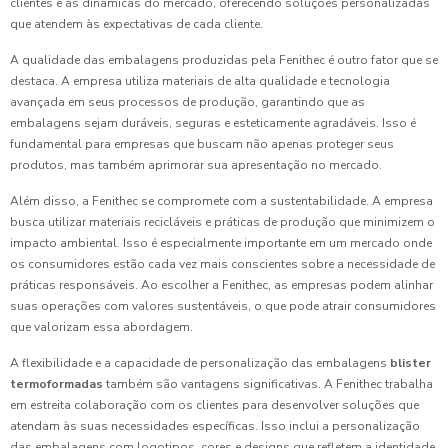
clientes e as dinâmicas do mercado, oferecendo soluções personalizadas
que atendem às expectativas de cada cliente.
A qualidade das embalagens produzidas pela Fenithec é outro fator que se
destaca. A empresa utiliza materiais de alta qualidade e tecnologia
avançada em seus processos de produção, garantindo que as
embalagens sejam duráveis, seguras e esteticamente agradáveis. Isso é
fundamental para empresas que buscam não apenas proteger seus
produtos, mas também aprimorar sua apresentação no mercado.
Além disso, a Fenithec se compromete com a sustentabilidade. A empresa
busca utilizar materiais recicláveis e práticas de produção que minimizem o
impacto ambiental. Isso é especialmente importante em um mercado onde
os consumidores estão cada vez mais conscientes sobre a necessidade de
práticas responsáveis. Ao escolher a Fenithec, as empresas podem alinhar
suas operações com valores sustentáveis, o que pode atrair consumidores
que valorizam essa abordagem.
A flexibilidade e a capacidade de personalização das embalagens
blister
termoformadas
também são vantagens significativas. A Fenithec trabalha
em estreita colaboração com os clientes para desenvolver soluções que
atendam às suas necessidades específicas. Isso inclui a personalização
das embalagens com logotipos, cores e designs que refletem a identidade